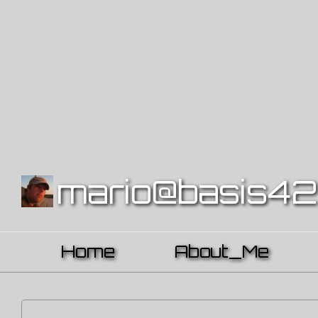
mario@basis42.
Home
About_Me