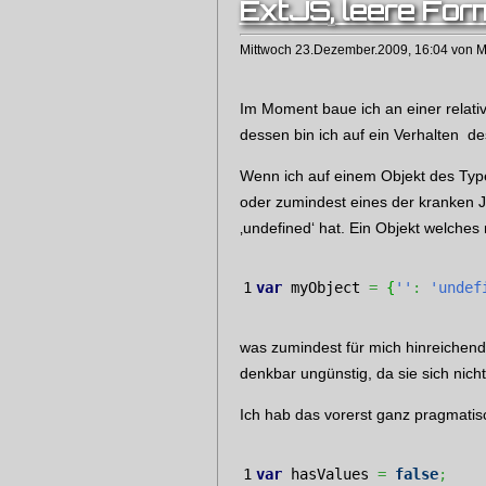
ExtJS, leere For
Mittwoch 23.Dezember.2009, 16:04 von M
Im Moment baue ich an einer relat
dessen bin ich auf ein Verhalten d
Wenn ich auf einem Objekt des Typ
oder zumindest eines der kranken J
‚undefined‘ hat. Ein Objekt welches
var
 myObject 
=
{
''
:
'undef
was zumindest für mich hinreichend 
denkbar ungünstig, da sie sich nich
Ich hab das vorerst ganz pragmatisc
1

var
 hasValues 
=
false
;