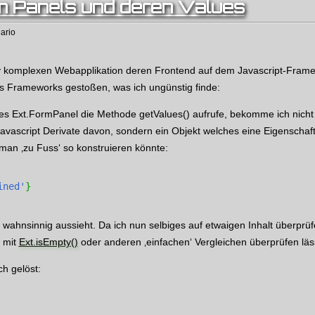
m Panels und deren Values
ario
iv komplexen Webapplikation deren Frontend auf dem Javascript-Fra
es Frameworks gestoßen, was ich ungünstig finde:
es Ext.FormPanel die Methode getValues() aufrufe, bekomme ich nich
avascript Derivate davon, sondern ein Objekt welches eine Eigenschaft
 man ‚zu Fuss‘ so konstruieren könnte:
ined'
}
wahnsinnig aussieht. Da ich nun selbiges auf etwaigen Inhalt überprüfe
t mit
Ext.isEmpty()
oder anderen ‚einfachen‘ Vergleichen überprüfen läs
h gelöst: