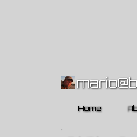
mario@b
Home
A