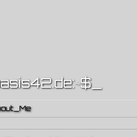
asis42.de:~$
_
bout_Me