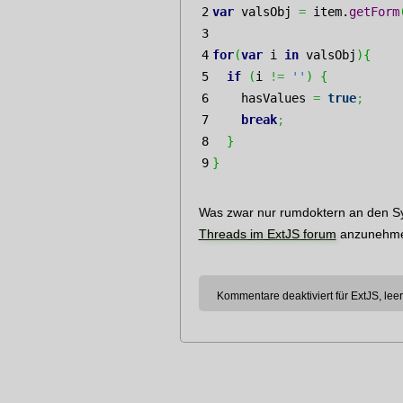
2

var
 valsObj 
=
 item.
getForm
3

4

for
(
var
 i 
in
 valsObj
)
{
5

if
(
i 
!=
''
)
{
6

    hasValues 
=
true
;
7

break
;
8

}
}
Was zwar nur rumdoktern an den Sym
Threads im ExtJS forum
anzunehmen,
Kommentare deaktiviert
für ExtJS, le