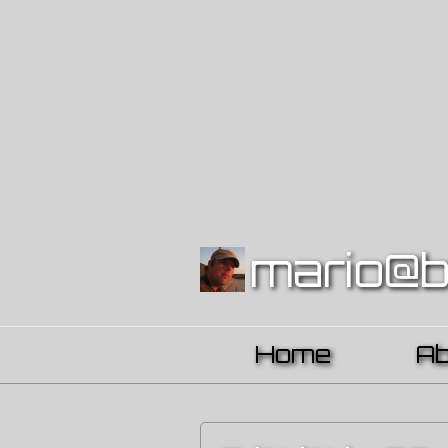
mario@b
Home
A