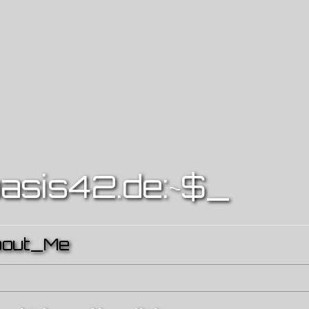
asis42.de:~$
_
bout_Me