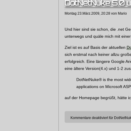
DotNetNuke 5.0 un
Montag 23.März.2009, 20:28 von Mario
Und hier sind sie schon, die .net G
unterwegs und quäle mich mit einer 
Ziel ist es auf Basis der aktuellen
Do
sich erstmal nach keiner allzu große
erfolgreich. Eine längere Google Ar
eine ältere Version(4.x) und 1-2 z
DotNetNuke® is the most wid
applications on Microsoft AS
auf der Homepage begrüßt, hätte ich 
Kommentare deaktiviert
für DotNetNuke