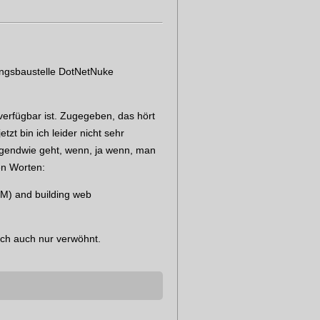
lingsbaustelle DotNetNuke
verfügbar ist. Zugegeben, das hört
zt bin ich leider nicht sehr
irgendwie geht, wenn, ja wenn, man
en Worten:
M) and building web
 ich auch nur verwöhnt.